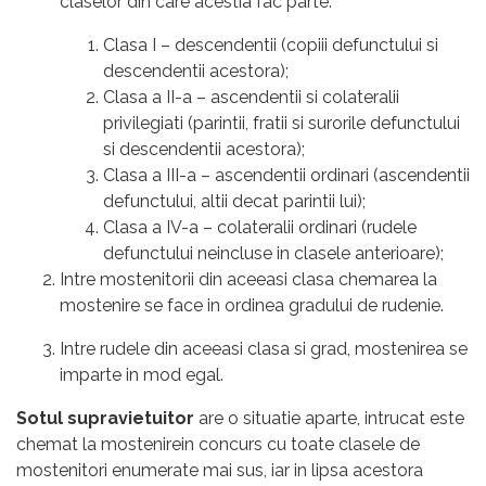
claselor din care acestia fac parte:
Clasa I – descendentii (copiii defunctului si
descendentii acestora);
Clasa a II-a – ascendentii si colateralii
privilegiati (parintii, fratii si surorile defunctului
si descendentii acestora);
Clasa a III-a – ascendentii ordinari (ascendentii
defunctului, altii decat parintii lui);
Clasa a IV-a – colateralii ordinari (rudele
defunctului neincluse in clasele anterioare);
Intre mostenitorii din aceeasi clasa chemarea la
mostenire se face in ordinea gradului de rudenie.
Intre rudele din aceeasi clasa si grad, mostenirea se
imparte in mod egal.
Sotul supravietuitor
are o situatie aparte, intrucat este
chemat la mostenirein concurs cu toate clasele de
mostenitori enumerate mai sus, iar in lipsa acestora