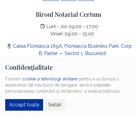
Biroul Notarial Certum
Luni - Joi: 09:00 - 17:00
Vineri: 09:00 - 15:00
Calea Floreasca 169A, Floreasca Business Park, Corp
B, Parter
—
Sector 1
,
București
031.10.100.80
Confidențialitate
contact@certum.ro
Folosim
cookie și tehnologii similare
pentru a vă furniza o
experiență cât mai bună de navigare, servicii adaptate,
personalizarea conținutul și reclamelor, și analiza traficului.
Accept toate
Setări
© 2026
Biroul Notarial Certum