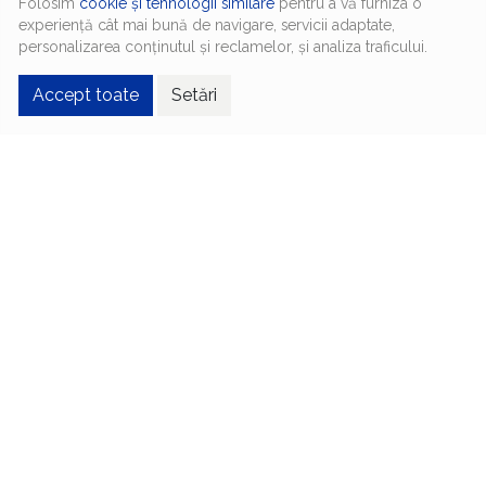
Folosim
cookie și tehnologii similare
pentru a vă furniza o
experiență cât mai bună de navigare, servicii adaptate,
personalizarea conținutul și reclamelor, și analiza traficului.
Accept toate
Setări
Proceduri și servicii
Biroul Notarial Certum oferă toată gama de
servicii notariale, adresate atât persoanelor
fizice, cât și companiilor.
Autentificare notarială